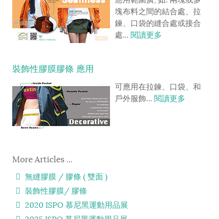
應用範圍廣, 如: 兩塊或多
塊布料之間的結合處、拉
鍊、口袋的縫合處或接合
處...
閱讀更多
裝飾性膠膜膠條 應用
可應用在拉鍊、口袋、和
戶外服飾...
閱讀更多
More Articles ...
無縫膠膜 / 膠條 ( 雙面 )
裝飾性膠膜/ 膠條
2020 ISPO 慕尼黑運動用品展