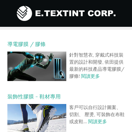
導電膠膜 / 膠條
針對智慧衣, 穿戴式科技裝
置的設計和開發, 依田提供
最新的科技產品導電膠膜/
膠條!
閱讀更多
裝飾性膠膜 - 鞋材專用
客戶可以自行設計圖案、
切割、 壓燙, 可裝飾在布鞋
或皮鞋...
閱讀更多