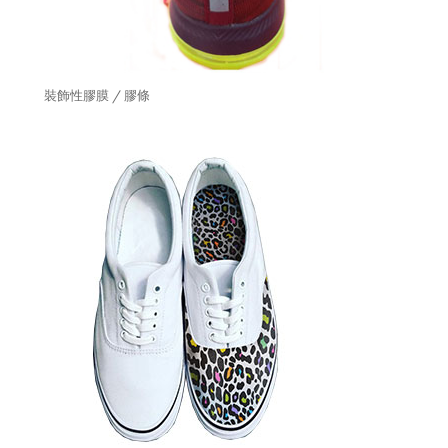
裝飾性膠膜 / 膠條