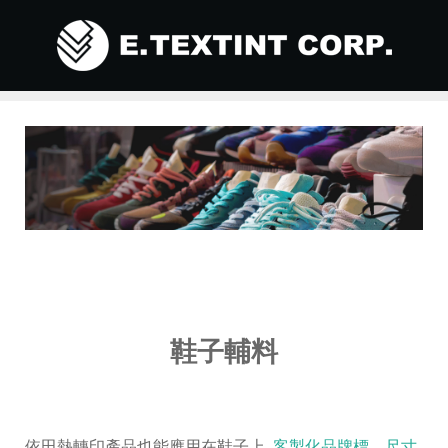
鞋子輔料
依田熱轉印產品也能應用在鞋子上,
客製化品牌標、尺寸