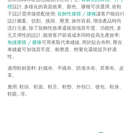
標
設計, 多樣化的表面效果、顏色、膠種可供選擇, 依鞋
子設計需求做搭配使用;
裝飾性膠膜 / 膠條
讓客戶能自行
設計圖案、切割、挑洞、壓燙, 操作容易, 增添產品時尚
流行元素, 除了裝飾性效果還能加強其牢度、功能性, 多
元又彈性的設計, 能替客戶節省成本同時提高生產效率;
無縫膠膜 / 膠條
可用來取代車縫線, 用於貼合布料, 壓在
車縫處可加強其牢度、耐磨度、輕量化還能提升舒適
性。
適用鞋材面料: 針織布、平織布、防潑水布、昇華布、皮
革。
應用: 鞋頭、鞋面、鞋舌、鞋墊、外領口、後包、鞋身、
鞋眼...等。