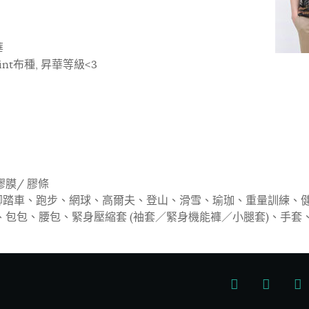
華
rint布種, 昇華等級<3
膜/ 膠條
踏車、跑步、網球、高爾夫、登山、滑雪、瑜珈、重量訓練、健身
包包、腰包、緊身壓縮套 (袖套／緊身機能褲／小腿套)、手套、帳