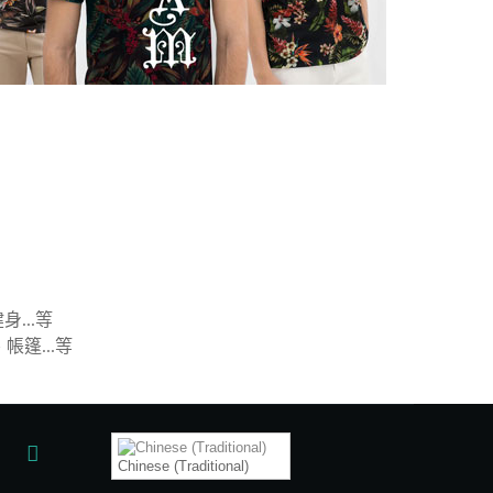
...等
篷...等
Chinese (Traditional)