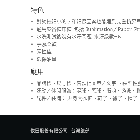
特色
對於較細小的字和細緻圖案也能達到完全抗昇
適用於各種布種, 包括 Sublimation/ Paper-P
水洗測試後沒有水汙問題, 水汙級數= 5
手感柔軟
彈性佳
環保油墨
應用
品牌標、尺寸標、客製化圖案/ 文字 、裝飾性膠
運動/ 休閒服飾：足球、籃球、衝浪、游泳、腳
配件/ 裝備： 貼身內衣褲、鞋子、襪子、帽子、
依田股份有限公司- 台灣總部